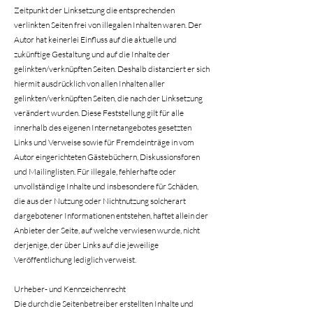
Zeitpunkt der Linksetzung die entsprechenden
verlinkten Seiten frei von illegalen Inhalten waren. Der
Autor hat keinerlei Einfluss auf die aktuelle und
zukünftige Gestaltung und auf die Inhalte der
gelinkten/verknüpften Seiten. Deshalb distanziert er sich
hiermit ausdrücklich von allen Inhalten aller
gelinkten/verknüpften Seiten, die nach der Linksetzung
verändert wurden. Diese Feststellung gilt für alle
innerhalb des eigenen Internetangebotes gesetzten
Links und Verweise sowie für Fremdeinträge in vom
Autor eingerichteten Gästebüchern, Diskussionsforen
und Mailinglisten. Für illegale, fehlerhafte oder
unvollständige Inhalte und insbesondere für Schäden,
die aus der Nutzung oder Nichtnutzung solcherart
dargebotener Informationen entstehen, haftet allein der
Anbieter der Seite, auf welche verwiesen wurde, nicht
derjenige, der über Links auf die jeweilige
Veröffentlichung lediglich verweist.
Urheber- und Kennzeichenrecht
Die durch die Seitenbetreiber erstellten Inhalte und