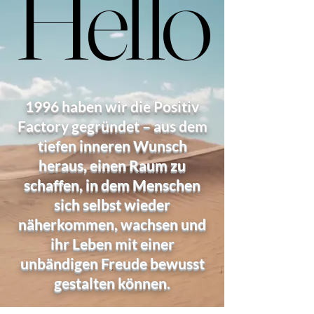
Hello
Hello
1996 haben wir die Positiv
Factory gegründet – aus dem
tiefen inneren Wunsch
heraus, einen Raum zu
schaffen, in dem Menschen
sich selbst wieder
näherkommen, wachsen und
ihr Leben mit einer
unbändigen Freude bewusst
gestalten können.