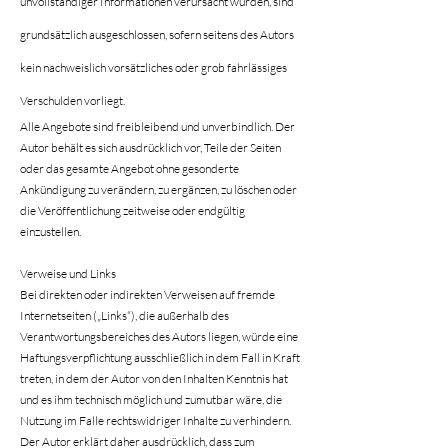
unvollständiger Informationen verursacht wurden, sind
grundsätzlich ausgeschlossen, sofern seitens des Autors
kein nachweislich vorsätzliches oder grob fahrlässiges
Verschulden vorliegt.
Alle Angebote sind freibleibend und unverbindlich. Der
Autor behält es sich ausdrücklich vor, Teile der Seiten
oder das gesamte Angebot ohne gesonderte
Ankündigung zu verändern, zu ergänzen, zu löschen oder
die Veröffentlichung zeitweise oder endgültig
einzustellen.
Verweise und Links
Bei direkten oder indirekten Verweisen auf fremde
Internetseiten („Links“), die außerhalb des
Verantwortungsbereiches des Autors liegen, würde eine
Haftungsverpflichtung ausschließlich in dem Fall in Kraft
treten, in dem der Autor von den Inhalten Kenntnis hat
und es ihm technisch möglich und zumutbar wäre, die
Nutzung im Falle rechtswidriger Inhalte zu verhindern.
Der Autor erklärt daher ausdrücklich, dass zum