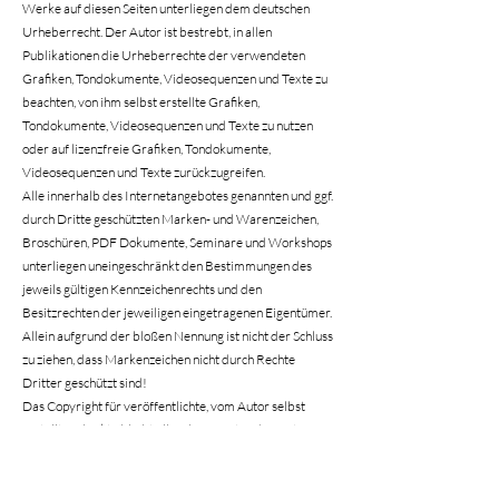
Werke auf diesen Seiten unterliegen dem deutschen
Urheberrecht. Der Autor ist bestrebt, in allen
Publikationen die Urheberrechte der verwendeten
Grafiken, Tondokumente, Videosequenzen und Texte zu
beachten, von ihm selbst erstellte Grafiken,
Tondokumente, Videosequenzen und Texte zu nutzen
oder auf lizenzfreie Grafiken, Tondokumente,
Videosequenzen und Texte zurückzugreifen.
Alle innerhalb des Internetangebotes genannten und ggf.
durch Dritte geschützten Marken- und Warenzeichen,
Broschüren, PDF Dokumente, Seminare und Workshops
unterliegen uneingeschränkt den Bestimmungen des
jeweils gültigen Kennzeichenrechts und den
Besitzrechten der jeweiligen eingetragenen Eigentümer.
Allein aufgrund der bloßen Nennung ist nicht der Schluss
zu ziehen, dass Markenzeichen nicht durch Rechte
Dritter geschützt sind!
Das Copyright für veröffentlichte, vom Autor selbst
erstellte Objekte bleibt allein beim Autor der Seiten.
Eine Vervielfältigung oder Verwendung solcher
Grafiken, Tondokumente, Videosequenzen und Texte in