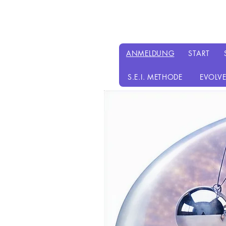
ANMELDUNG
START
S.E.I. METHODE
EVOLVE