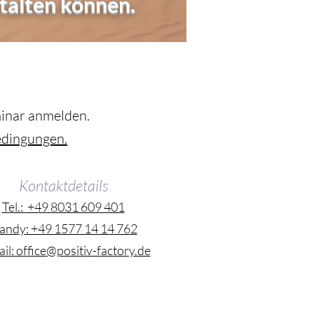
talten können.
minar anmelden.
dingungen.
Kontaktdetails
Tel.: +49 8031 609 401
andy: +49 1577 14 14 762
il: office@positiv-factory.de